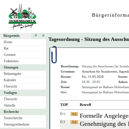
Bürgerinform
Bürgerinfo
Tagesordnung - Sitzung des Ausschu
Home
Rat
Gremien
Fraktionen
Bezeichnung:
Sitzung des Ausschusses für Sozial
Sitzungen
Gremium:
Ausschuss für Sozialwesen, Jugenda
Bekanntgabe
Datum:
Mo,
11.05.2020
Status:
Kalender
Zeit:
18:30 - 20:05
Anlass:
Übersicht
Raum:
Sitzungssaal im Rathaus Hohenham
Ort:
Sitzungssaal im Rathaus Hohenham
Vorlagen
Übersicht
TOP
Betreff
Aktuelle
Recherche
Ö 1
Formelle Angelege
Textrecherche
Ö 2
Genehmigung des P
Sitzungsteilnehmer