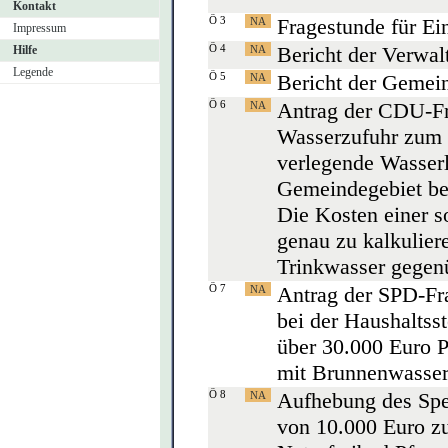
Kontakt
Ö 3
Fragestunde für E
Impressum
Ö 4
Bericht der Verwal
Hilfe
Legende
Ö 5
Bericht der Gemei
Ö 6
Antrag der CDU-Fra
Wasserzufuhr zum N
verlegende Wasserl
Gemeindegebiet be
Die Kosten einer 
genau zu kalkulier
Trinkwasser gegenü
Ö 7
Antrag der SPD-Fr
bei der Haushalts
über 30.000 Euro 
mit Brunnenwasse
Ö 8
Aufhebung des Sper
von 10.000 Euro zu