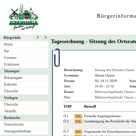
Bürgerinform
Bürgerinfo
Tagesordnung - Sitzung des Ortsra
Home
Rat
Gremien
Fraktionen
Bezeichnung:
Sitzung des Ortsrates Clauen
Sitzungen
Gremium:
Ortsrat Clauen
Bekanntgabe
Datum:
Mi,
14.11.2018
Stat
Kalender
Zeit:
18:00 - 19:30
Anla
Übersicht
Raum:
Mehrzweckgebäude Clauen, 
Ort:
Mehrzweckgebäude Clauen, 
Vorlagen
Übersicht
TOP
Betreff
Aktuelle
Ö 1
Formelle Angelegenheiten
Recherche
Ö 2
Genehmigung des Protokolls der Si
Textrecherche
Sitzungsteilnehmer
Ö 3
Fragestunde für Einwohnerinnen un