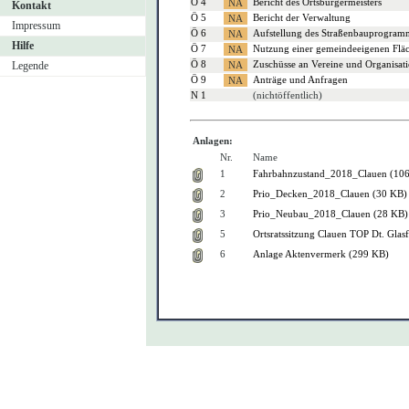
Ö 4
Bericht des Ortsbürgermeisters
Kontakt
Ö 5
Bericht der Verwaltung
Impressum
Ö 6
Aufstellung des Straßenbauprogramme
Hilfe
Ö 7
Nutzung einer gemeindeeigenen Fläch
Ö 8
Zuschüsse an Vereine und Organisat
Legende
Ö 9
Anträge und Anfragen
N 1
(nichtöffentlich)
Anlagen:
Nr.
Name
1
Fahrbahnzustand_2018_Clauen (10
2
Prio_Decken_2018_Clauen (30 KB)
3
Prio_Neubau_2018_Clauen (28 KB)
5
Ortsratssitzung Clauen TOP Dt. Glas
6
Anlage Aktenvermerk (299 KB)