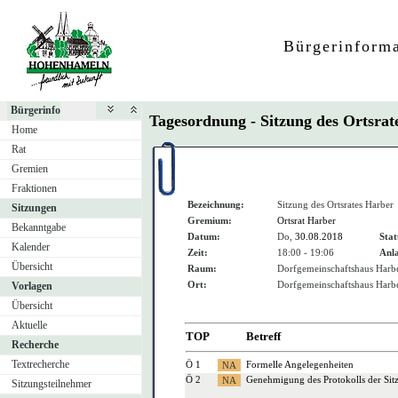
Bürgerinform
Bürgerinfo
Tagesordnung - Sitzung des Ortsra
Home
Rat
Gremien
Fraktionen
Bezeichnung:
Sitzung des Ortsrates Harber
Sitzungen
Gremium:
Ortsrat Harber
Bekanntgabe
Datum:
Do,
30.08.2018
Stat
Kalender
Zeit:
18:00 - 19:06
Anla
Übersicht
Raum:
Dorfgemeinschaftshaus Harb
Ort:
Dorfgemeinschaftshaus Harb
Vorlagen
Übersicht
Aktuelle
TOP
Betreff
Recherche
Textrecherche
Ö 1
Formelle Angelegenheiten
Ö 2
Genehmigung des Protokolls der Si
Sitzungsteilnehmer