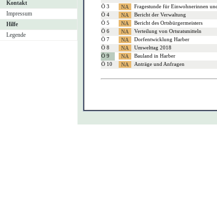
Kontakt
Ö 3
Fragestunde für Einwohnerinnen un
Impressum
Ö 4
Bericht der Verwaltung
Ö 5
Bericht des Ortsbürgermeisters
Hilfe
Ö 6
Verteilung von Ortsratsmitteln
Legende
Ö 7
Dorfentwicklung Harber
Ö 8
Umwelttag 2018
Ö 9
Bauland in Harber
Ö 10
Anträge und Anfragen