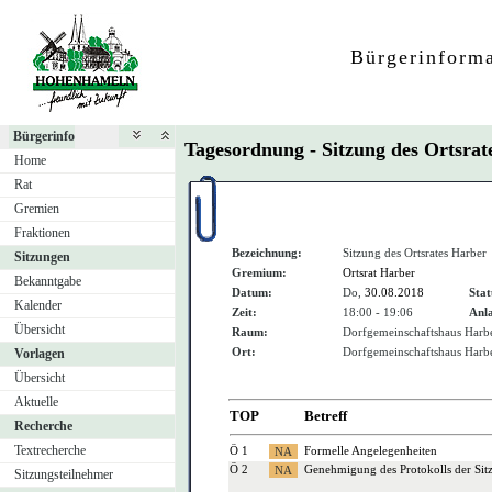
Bürgerinform
Bürgerinfo
Tagesordnung - Sitzung des Ortsra
Home
Rat
Gremien
Fraktionen
Bezeichnung:
Sitzung des Ortsrates Harber
Sitzungen
Gremium:
Ortsrat Harber
Bekanntgabe
Datum:
Do,
30.08.2018
Stat
Kalender
Zeit:
18:00 - 19:06
Anla
Übersicht
Raum:
Dorfgemeinschaftshaus Harb
Ort:
Dorfgemeinschaftshaus Harb
Vorlagen
Übersicht
Aktuelle
TOP
Betreff
Recherche
Textrecherche
Ö 1
Formelle Angelegenheiten
Ö 2
Genehmigung des Protokolls der Si
Sitzungsteilnehmer