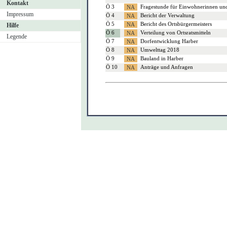
Kontakt
Ö 3
Fragestunde für Einwohnerinnen un
Impressum
Ö 4
Bericht der Verwaltung
Ö 5
Bericht des Ortsbürgermeisters
Hilfe
Ö 6
Verteilung von Ortsratsmitteln
Legende
Ö 7
Dorfentwicklung Harber
Ö 8
Umwelttag 2018
Ö 9
Bauland in Harber
Ö 10
Anträge und Anfragen