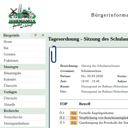
Bürgerinform
Bürgerinfo
Tagesordnung - Sitzung des Schula
Home
Rat
Gremien
Fraktionen
Bezeichnung:
Sitzung des Schulausschusses
Sitzungen
Gremium:
Schulausschuss
Bekanntgabe
Datum:
Mo,
05.03.2018
Status:
Kalender
Zeit:
18:00 - 18:48
Anlass:
Übersicht
Raum:
Sitzungssaal im Rathaus Hohenham
Ort:
Sitzungssaal im Rathaus Hohenham
Vorlagen
Übersicht
TOP
Betreff
Aktuelle
Recherche
Ö 1
Formelle Angelegenheiten
Textrecherche
Ö 2
Verpflichtung von Ausschussmitglie
Ö 3
Genehmigung des Protokolls der Si
Sitzungsteilnehmer