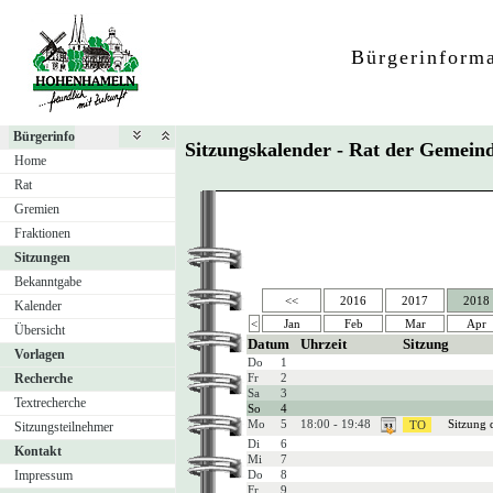
Bürgerinform
Bürgerinfo
Sitzungskalender - Rat der Geme
Home
Rat
Gremien
Fraktionen
Sitzungen
Bekanntgabe
<<
2016
2017
2018
Kalender
<
Jan
Feb
Mar
Apr
Übersicht
Datum
Uhrzeit
Sitzung
Vorlagen
Do
1
Recherche
Fr
2
Sa
3
Textrecherche
So
4
Mo
5
18:00 - 19:48
Sitzung 
Sitzungsteilnehmer
Di
6
Kontakt
Mi
7
Impressum
Do
8
Fr
9