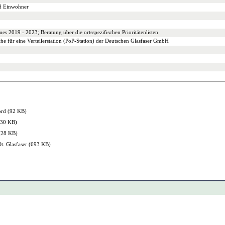
d Einwohner
s 2019 - 2023; Beratung über die ortsspezifischen Prioritätenlisten
e für eine Verteilerstation (PoP-Station) der Deutschen Glasfaser GmbH
rd (92 KB)
(30 KB)
(28 KB)
t. Glasfaser (693 KB)