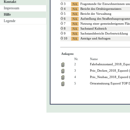
Kontakt
Ö 3
Fragestunde für Einwohnerinnen un
Impressum
Ö 4
Bericht des Ortsbürgermeisters
Ö 5
Bericht der Verwaltung
Hilfe
Ö 6
Aufstellung des Straßenbauprogramme
Legende
Ö 7
Nutzung einer gemeindeeigenen Fläch
Ö 8
Sachstand Kuhteich
Ö 9
Sachstandsbericht Dorfentwicklung
Ö 10
Anträge und Anfragen
Anlagen:
Nr.
Name
2
Fahrbahnzustand_2018_Equo
3
Prio_Decken_2018_Equord 
4
Prio_Neubau_2018_Equord 
5
Ortsratssitzung Equord TOP D