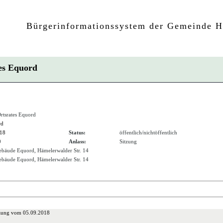
Bürgerinformationssystem der Gemeinde 
ates Equord
Ortsrates Equord
rd
018
Status:
öffentlich/nichtöffentlich
0
Anlass:
Sitzung
bäude Equord, Hämelerwalder Str. 14
bäude Equord, Hämelerwalder Str. 14
tzung vom 05.09.2018