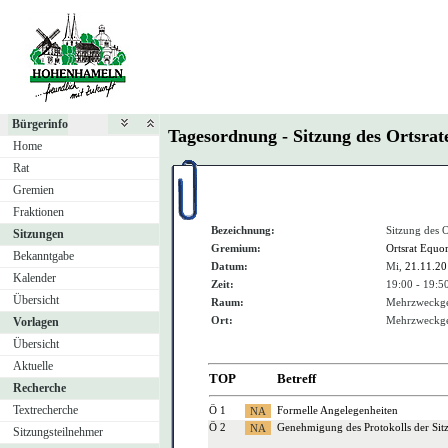
Bürgerinfo
Tagesordnung - Sitzung des Ortsr
Home
Rat
Gremien
Fraktionen
Bezeichnung:
Sitzung des 
Sitzungen
Gremium:
Ortsrat Equo
Bekanntgabe
Datum:
Mi,
21.11.2
Kalender
Zeit:
19:00 - 19:5
Übersicht
Raum:
Mehrzweckge
Ort:
Mehrzweckge
Vorlagen
Übersicht
Aktuelle
TOP
Betreff
Recherche
Textrecherche
Ö 1
Formelle Angelegenheiten
Ö 2
Genehmigung des Protokolls der Si
Sitzungsteilnehmer