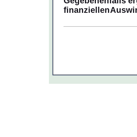
Gegebenenfalls
e
finanzielle
n
Auswi