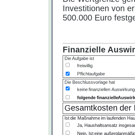
Investitionen von er
500.000 Euro festge
Finanzielle
Auswi
Die
Aufgabe
ist
freiwillig
Pflichtaufgabe
Die Beschlussvorlage hat
keine
finanziellen
Auswirkung
folgende
finanziell
e
Auswir
esamtkosten
der
G
Ist
die
Maßnahme
im
laufenden
Hau
Ja
,
Haushaltsansatz
ins
Nein.
Ist
eine
außerplanmäßi