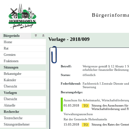
Bürgerinform
Bürgerinfo
Vorlage - 2018/009
Home
Rat
Gremien
Fraktionen
Betreff:
Wertgrenze gemäß § 12 Absatz 1 
Sitzungen
erheblicher finanzieller Bedeutung
Bekanntgabe
Status:
öffentlich
Kalender
Federführend:
Fachbereich I Zentrale Dienste un
Übersicht
Steuerung
Beratungsfolge:
Vorlagen
Übersicht
Ausschuss für Arbeitsmarkt, Wirtschaftsförderu
Aktuelle
01.03.2018
Sitzung des Ausschusses für
Wirtschaftsförderung und F
Recherche
Verwaltungsausschuss
Textrecherche
Rat der Gemeinde Hohenhameln
Sitzungsteilnehmer
15.03.2018
Sitzung des Rates der Gem