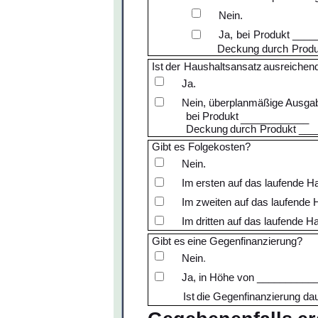
Nein.
Ja,
bei
Produkt ____
Deckung
durch
Prod
Ist
der
Haushaltsansatz
ausreichen
Ja.
Nein,
überplanmäßige
Ausga
bei
Produkt
____________
Deckung
durch
Produkt __
Gibt
es
Folgekosten?
Nein.
Im
ersten
auf das
laufende
Ha
Im
zweiten auf das
laufende
H
Im
dritten
auf das
laufende
Ha
Gibt
es
eine
Gegenfinanzierung?
Nein
.
Ja,
in
Höhe
von __________
Ist
die
Gegenfinanzierung
d