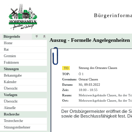
Bürgerinform
Bürgerinfo
Auszug - Formelle Angelegenheite
Home
Rat
Gremien
Fraktionen
Sitzung des Ortsrates Clauen
Sitzungen
TOP:
Ö 1
Bekanntgabe
Gremium:
Ortsrat Clauen
Kalender
Datum:
Mi,
09.03.2022
Übersicht
Zeit:
18:00 - 18:55
Vorlagen
Raum:
Mehrzweckgebäude Clauen, An der Tr
Ort:
Mehrzweckgebäude Clauen, An der Tr
Übersicht
Aktuelle
Der Ortsbü
rgermeister erö
ffnet die 
Recherche
sowie die Beschlussfä
higkeit fest. 
Textrecherche
Sitzungsteilnehmer