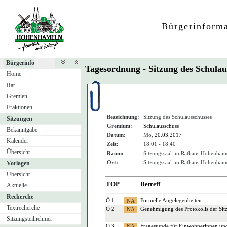
Bürgerinform
Bürgerinfo
Tagesordnung - Sitzung des Schula
Home
Rat
Gremien
Fraktionen
Bezeichnung:
Sitzung des Schulausschusses
Sitzungen
Gremium:
Schulausschuss
Bekanntgabe
Datum:
Mo,
20.03.2017
Kalender
Zeit:
18:01 - 18:40
Übersicht
Raum:
Sitzungssaal im Rathaus Hohenham
Ort:
Sitzungssaal im Rathaus Hohenham
Vorlagen
Übersicht
TOP
Betreff
Aktuelle
Recherche
Ö 1
Formelle Angelegenheiten
Textrecherche
Ö 2
Genehmigung des Protokolls der Si
Sitzungsteilnehmer
Ö 3
Fragestunde für Einwohnerinnen un