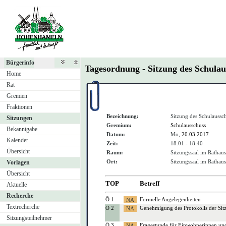
Bürgerinfo
Tagesordnung - Sitzung des Schula
Home
Rat
Gremien
Fraktionen
Bezeichnung:
Sitzung des Schulaussc
Sitzungen
Gremium:
Schulausschuss
Bekanntgabe
Datum:
Mo,
20.03.2017
Kalender
Zeit:
18:01 - 18:40
Übersicht
Raum:
Sitzungssaal im Ratha
Ort:
Sitzungssaal im Ratha
Vorlagen
Übersicht
TOP
Betreff
Aktuelle
Recherche
Ö 1
Formelle Angelegenheiten
Textrecherche
Ö 2
Genehmigung des Protokolls der Si
Sitzungsteilnehmer
Ö 3
Fragestunde für Einwohnerinnen un