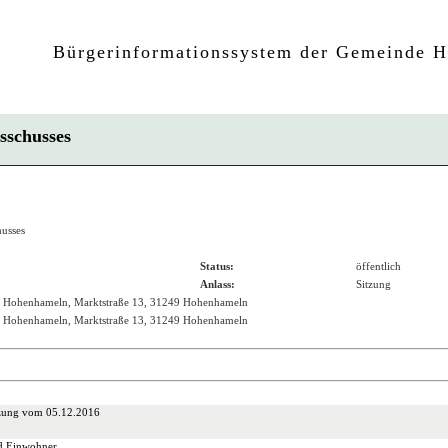
Bürgerinformationssystem der Gemeinde 
usschusses
husses
Status:
öffentlich
Anlass:
Sitzung
us Hohenhameln, Marktstraße 13, 31249 Hohenhameln
us Hohenhameln, Marktstraße 13, 31249 Hohenhameln
tzung vom 05.12.2016
d Einwohner