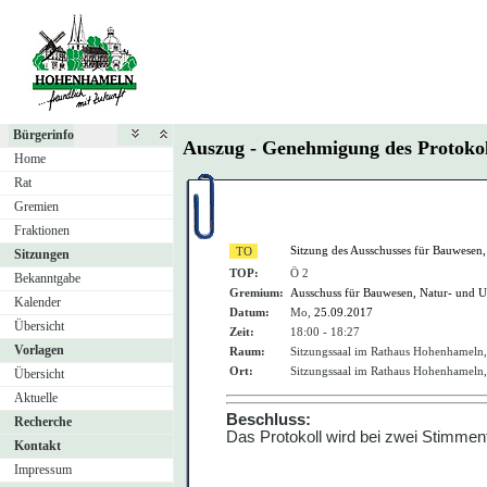
Bürgerinfo
Auszug - Genehmigung des Protokol
Home
Rat
Gremien
Fraktionen
Sitzung des Ausschusses für Bauwesen
Sitzungen
TOP:
Ö 2
Bekanntgabe
Gremium:
Ausschuss für Bauwesen, Natur- und 
Kalender
Datum:
Mo,
25.09.2017
Übersicht
Zeit:
18:00 - 18:27
Vorlagen
Raum:
Sitzungssaal im Rathaus Hohenhameln
Ort:
Sitzungssaal im Rathaus Hohenhameln
Übersicht
Aktuelle
Beschluss:
Recherche
Das Protokoll wird
bei zwei Stimmen
Kontakt
Impressum