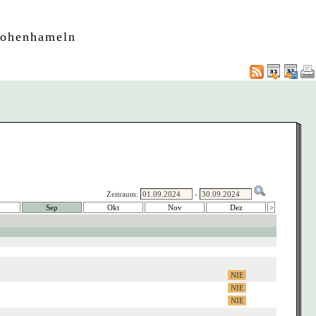
Hohenhameln
Zeitraum:
-
Sep
Okt
Nov
Dez
>