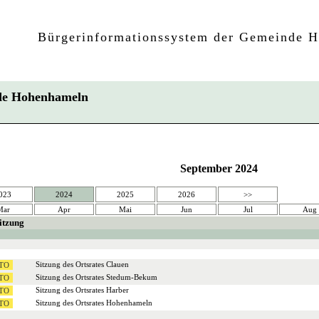
Bürgerinformationssystem der Gemeinde 
inde Hohenhameln
September 2024
023
2024
2025
2026
>>
Mar
Apr
Mai
Jun
Jul
Aug
itzung
Sitzung des Ortsrates Clauen
Sitzung des Ortsrates Stedum-Bekum
Sitzung des Ortsrates Harber
Sitzung des Ortsrates Hohenhameln