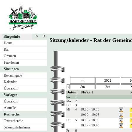
Bürgerinfo
Sitzungskalender - Rat der Geme
Home
Rat
Gremien
Fraktionen
Sitzungen
Bekanntgabe
<<
2022
2
Kalender
<
Jan
Feb
Übersicht
Datum
Uhrzeit
S
Vorlagen
So
1
Übersicht
Mo
2
Di
3
Aktuelle
Mi
4
18:00 - 19:55
Recherche
19:00 - 19:26
Do
5
18:00 - 18:50
Textrecherche
18:07 - 19:46
Sitzungsteilnehmer
Fr
6