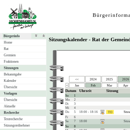
Bürgerinform
Bürgerinfo
Sitzungskalender - Rat der Geme
Home
Rat
Gremien
Fraktionen
Sitzungen
Bekanntgabe
<<
2024
2025
2026
Kalender
<
Jan
Feb
Mar
Apr
Übersicht
Datum
Uhrzeit
Sitzung
Vorlagen
So
1
Übersicht
Mo
2
Di
3
Aktuelle
Mi
4
Do
5
18:00 - 18:16
Sitz
Recherche
Fr
6
Textrecherche
Sa
7
18:00
Sitz
Sitzungsteilnehmer
So
8