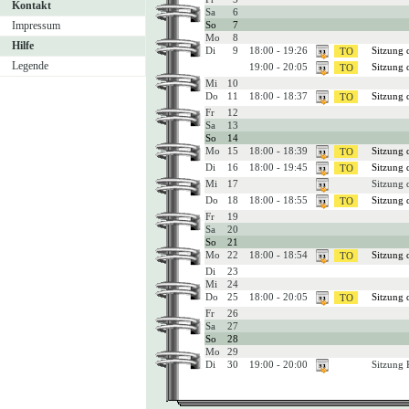
Kontakt
Sa
6
Impressum
So
7
Mo
8
Hilfe
Di
9
18:00 - 19:26
Sitzung 
Legende
19:00 - 20:05
Sitzung 
Mi
10
Do
11
18:00 - 18:37
Sitzung 
Fr
12
Sa
13
So
14
Mo
15
18:00 - 18:39
Sitzung 
Di
16
18:00 - 19:45
Sitzung 
Mi
17
Sitzung d
Do
18
18:00 - 18:55
Sitzung 
Fr
19
Sa
20
So
21
Mo
22
18:00 - 18:54
Sitzung 
Di
23
Mi
24
Do
25
18:00 - 20:05
Sitzung
Fr
26
Sa
27
So
28
Mo
29
Di
30
19:00 - 20:00
Sitzung 