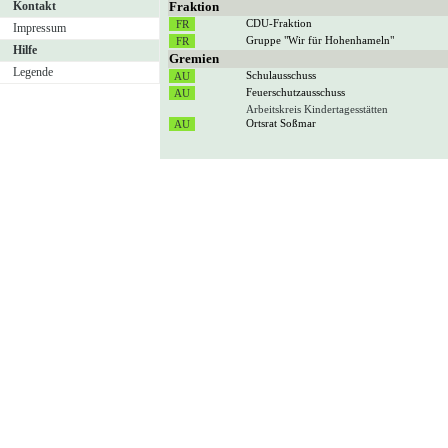
Kontakt
Fraktion
CDU-Fraktion
Impressum
Gruppe "Wir für Hohenhameln"
Hilfe
Gremien
Legende
Schulausschuss
Feuerschutzausschuss
Arbeitskreis Kindertagesstätten
Ortsrat Soßmar