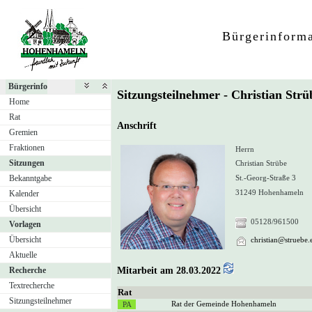
Bürgerinform
Bürgerinfo
Sitzungsteilnehmer - Christian Str
Home
Rat
Anschrift
Gremien
Fraktionen
Herrn
Sitzungen
Christian Strübe
Bekanntgabe
St.-Georg-Straße 3
31249 Hohenhameln
Kalender
Übersicht
05128/961500
Vorlagen
Übersicht
christian@struebe.
Aktuelle
Recherche
Mitarbeit am 28.03.2022
Textrecherche
Rat
Sitzungsteilnehmer
Rat der Gemeinde Hohenhameln