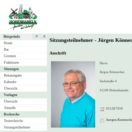
Bürgerinfo
Sitzungsteilnehmer - Jürgen Könn
Home
Rat
Anschrift
Gremien
Fraktionen
Herrn
Sitzungen
Jürgen Könnecker
Bekanntgabe
Sackstraße 4
Kalender
Übersicht
31249 Hohenhameln
Vorlagen
Übersicht
Aktuelle
05128/7656
Recherche
Juergen.Koennecke
Textrecherche
Sitzungsteilnehmer