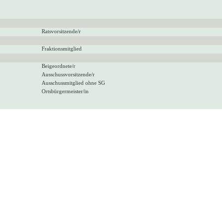
Ratsvorsitzende/r
Fraktionsmitglied
Beigeordnete/r
Ausschussvorsitzende/r
Ausschussmitglied ohne SG
Ortsbürgermeister/in