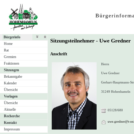
Bürgerinform
Bürgerinfo
Sitzungsteilnehmer - Uwe Gredner
Home
Rat
Anschrift
Gremien
Fraktionen
Herrn
Sitzungen
Uwe Gredner
Bekanntgabe
Gerhart-Hauptmann-Str
Kalender
Übersicht
31249 Hohenhameln
Vorlagen
Übersicht
Aktuelle
05128/680
Recherche
uwe.gredner@t-onl
Kontakt
Impressum