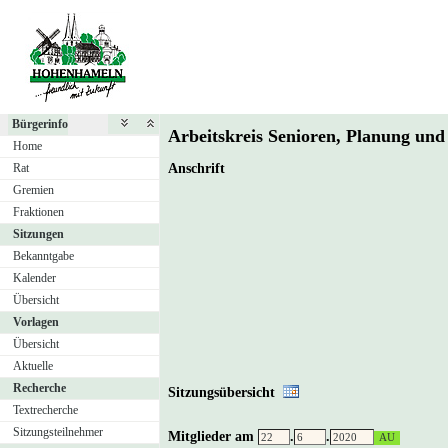
Bürgerinfo
Arbeitskreis Senioren, Planung u
Home
Rat
Anschrift
Gremien
Fraktionen
Sitzungen
Bekanntgabe
Kalender
Übersicht
Vorlagen
Übersicht
Aktuelle
Recherche
Sitzungsübersicht
Textrecherche
Sitzungsteilnehmer
Mitglieder am
.
.