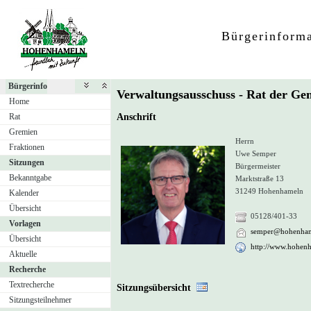
Bürgerinform
Bürgerinfo
Verwaltungsausschuss - Rat der 
Home
Rat
Anschrift
Gremien
Herrn
Fraktionen
Uwe Semper
Sitzungen
Bürgermeister
Bekanntgabe
Marktstraße 13
31249 Hohenhameln
Kalender
Übersicht
05128/401-33
Vorlagen
semper@hohenham
Übersicht
http://www.hohen
Aktuelle
Recherche
Textrecherche
Sitzungsübersicht
Sitzungsteilnehmer