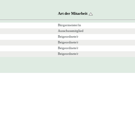
Art der Mitarbeit
Bürgermeister/in
Ausschussmitglied
Beigeordnete/r
Beigeordnete/r
Beigeordnete/r
Beigeordnete/r