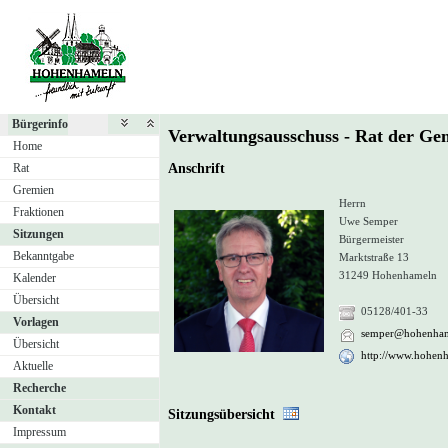
Bürgerinfo
Verwaltungsausschuss - Rat der 
Home
Rat
Anschrift
Gremien
Herrn
Fraktionen
Uwe Semper
Sitzungen
Bürgermeister
Bekanntgabe
Marktstraße 13
31249 Hohenhameln
Kalender
Übersicht
05128/401-33
Vorlagen
semper@hohenham
Übersicht
http://www.hohen
Aktuelle
Recherche
Kontakt
Sitzungsübersicht
Impressum