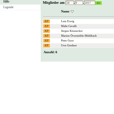
Hilfe
Mitglieder am
.
.
Legende
Name
Lutz Erwig
Malte Cavalli
Jürgen Könnecker
Marion Övermöhle-Mühlbach
Peter Goor
Uwe Gredner
Anzahl: 6