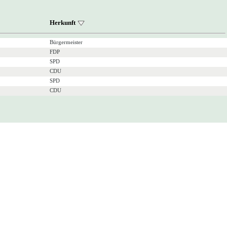
Herkunft
Bürgermeister
FDP
SPD
CDU
SPD
CDU